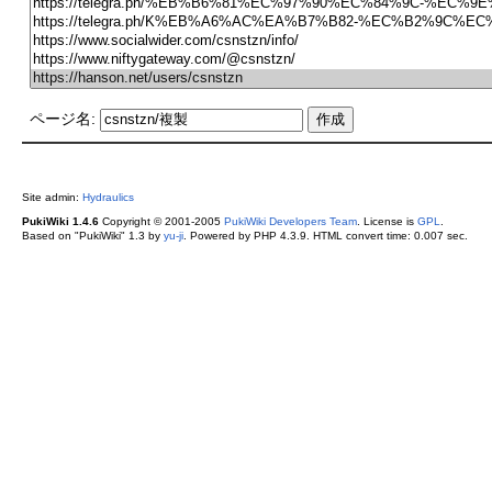
ページ名:
Site admin:
Hydraulics
PukiWiki 1.4.6
Copyright © 2001-2005
PukiWiki Developers Team
. License is
GPL
.
Based on "PukiWiki" 1.3 by
yu-ji
. Powered by PHP 4.3.9. HTML convert time: 0.007 sec.