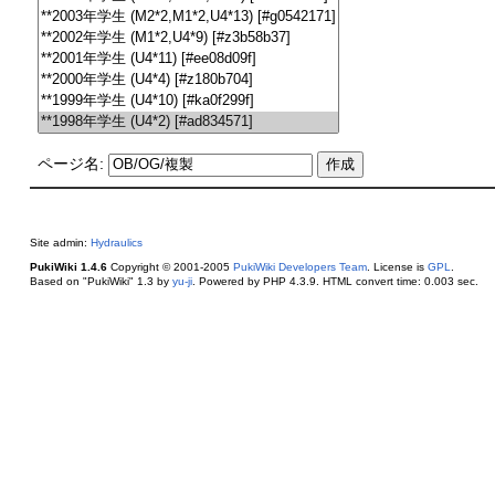
ページ名:
Site admin:
Hydraulics
PukiWiki 1.4.6
Copyright © 2001-2005
PukiWiki Developers Team
. License is
GPL
.
Based on "PukiWiki" 1.3 by
yu-ji
. Powered by PHP 4.3.9. HTML convert time: 0.003 sec.