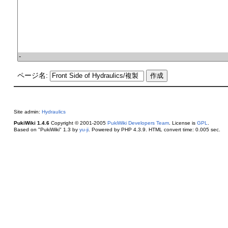
ページ名:
Site admin:
Hydraulics
PukiWiki 1.4.6
Copyright © 2001-2005
PukiWiki Developers Team
. License is
GPL
.
Based on "PukiWiki" 1.3 by
yu-ji
. Powered by PHP 4.3.9. HTML convert time: 0.005 sec.