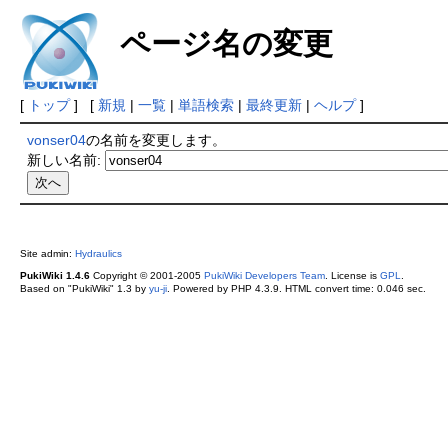
ページ名の変更
[
トップ
] [
新規
|
一覧
|
単語検索
|
最終更新
|
ヘルプ
]
vonser04
の名前を変更します。
新しい名前:
Site admin:
Hydraulics
PukiWiki 1.4.6
Copyright © 2001-2005
PukiWiki Developers Team
. License is
GPL
.
Based on "PukiWiki" 1.3 by
yu-ji
. Powered by PHP 4.3.9. HTML convert time: 0.046 sec.