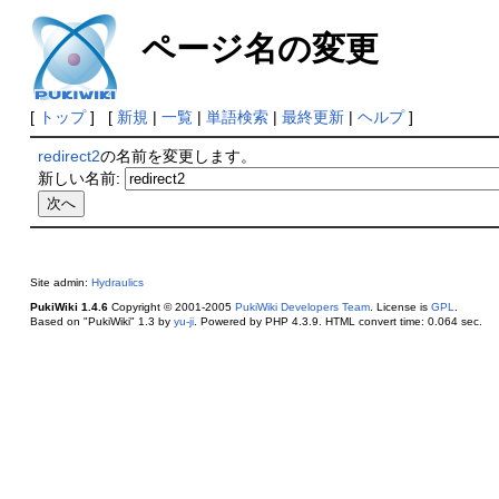
ページ名の変更
[
トップ
] [
新規
|
一覧
|
単語検索
|
最終更新
|
ヘルプ
]
redirect2
の名前を変更します。
新しい名前:
Site admin:
Hydraulics
PukiWiki 1.4.6
Copyright © 2001-2005
PukiWiki Developers Team
. License is
GPL
.
Based on "PukiWiki" 1.3 by
yu-ji
. Powered by PHP 4.3.9. HTML convert time: 0.064 sec.