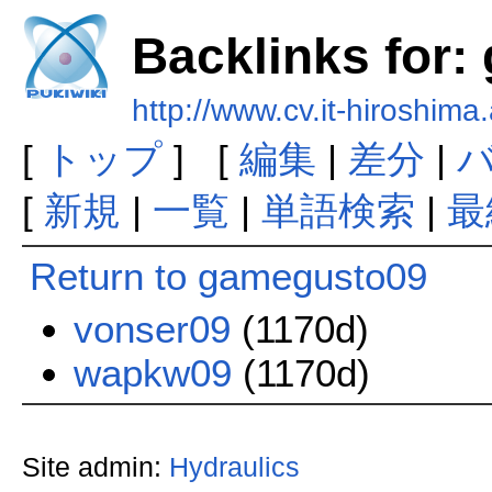
Backlinks for
http://www.cv.it-hiroshima
[
トップ
] [
編集
|
差分
|
[
新規
|
一覧
|
単語検索
|
最
Return to gamegusto09
vonser09
(1170d)
wapkw09
(1170d)
Site admin:
Hydraulics