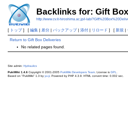
Backlinks for: Gift Box
http://www.cv.it-hiroshima.ac.jp/i-lab/?Gift%20Box%20Deliv
[
トップ
] [
編集
|
差分
|
バックアップ
|
添付
|
リロード
] [
新規
|
Return to Gift Box Deliveries
No related pages found.
Site admin:
Hydraulics
PukiWiki 1.4.6
Copyright © 2001-2005
PukiWiki Developers Team
. License is
GPL
.
Based on "PukiWiki" 1.3 by
yu-ji
. Powered by PHP 4.3.9. HTML convert time: 0.002 sec.