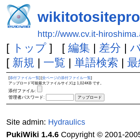
wikitotositepr
http://www.cv.it-hiroshima.
[
トップ
] [
編集
|
差分
|
[
新規
|
一覧
|
単語検索
|
最
[
添付ファイル一覧
] [
全ページの添付ファイル一覧
]
アップロード可能最大ファイルサイズは 1,024KB です。
添付ファイル:
管理者パスワード:
Site admin:
Hydraulics
PukiWiki 1.4.6
Copyright © 2001-20