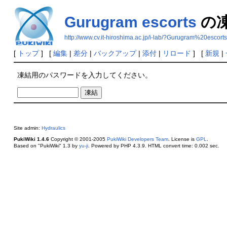
Gurugram escorts
の
http://www.cv.it-hiroshima.ac.jp/i-lab/?Gurugram%20escorts
[
トップ
] [
編集
|
差分
|
バックアップ
|
添付
|
リロード
] [
新規
|
凍結用のパスワードを入力してください。
Site admin:
Hydraulics
PukiWiki 1.4.6
Copyright © 2001-2005
PukiWiki Developers Team
. License is
GPL
.
Based on "PukiWiki" 1.3 by
yu-ji
. Powered by PHP 4.3.9. HTML convert time: 0.002 sec.