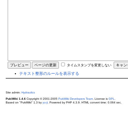
タイムスタンプを変更しない
テキスト整形のルールを表示する
Site admin:
Hydraulics
PukiWiki 1.4.6
Copyright © 2001-2005
PukiWiki Developers Team
. License is
GPL
.
Based on "PukiWiki" 1.3 by
yu-ji
. Powered by PHP 4.3.9. HTML convert time: 0.064 sec.