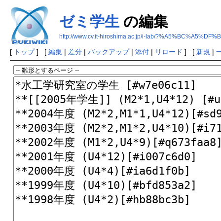
ゼミ学生
の編集
http://www.cv.it-hiroshima.ac.jp/i-lab/?%A5%BC%A5%
[
トップ
] [
編集
|
差分
|
バックアップ
|
添付
|
リロード
] [
新規
|