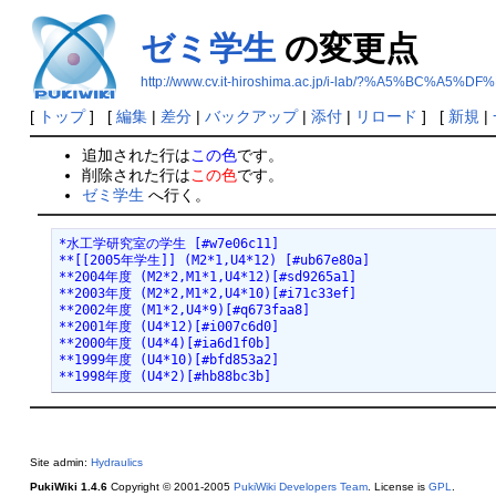
ゼミ学生
の変更点
http://www.cv.it-hiroshima.ac.jp/i-lab/?%A5%BC%A5
[
トップ
] [
編集
|
差分
|
バックアップ
|
添付
|
リロード
] [
新規
|
追加された行は
この色
です。
削除された行は
この色
です。
ゼミ学生
へ行く。
*水工学研究室の学生 [#w7e06c11]

**[[2005年学生]] (M2*1,U4*12) [#ub67e80a]

**2004年度 (M2*2,M1*1,U4*12)[#sd9265a1]

**2003年度 (M2*2,M1*2,U4*10)[#i71c33ef]

**2002年度 (M1*2,U4*9)[#q673faa8]

**2001年度 (U4*12)[#i007c6d0]

**2000年度 (U4*4)[#ia6d1f0b]

**1999年度 (U4*10)[#bfd853a2]

**1998年度 (U4*2)[#hb88bc3b]
Site admin:
Hydraulics
PukiWiki 1.4.6
Copyright © 2001-2005
PukiWiki Developers Team
. License is
GPL
.