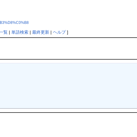
%DF%B3%D8%C0%B8
一覧
|
単語検索
|
最終更新
|
ヘルプ
]