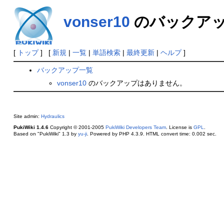
vonser10
のバックア
[
トップ
] [
新規
|
一覧
|
単語検索
|
最終更新
|
ヘルプ
]
バックアップ一覧
vonser10
のバックアップはありません。
Site admin:
Hydraulics
PukiWiki 1.4.6
Copyright © 2001-2005
PukiWiki Developers Team
. License is
GPL
.
Based on "PukiWiki" 1.3 by
yu-ji
. Powered by PHP 4.3.9. HTML convert time: 0.002 sec.