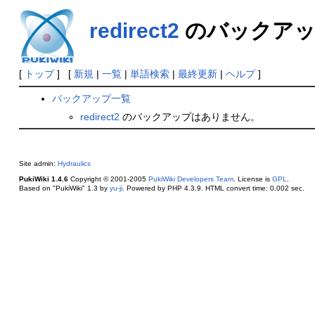
redirect2
のバックアッ
[
トップ
] [
新規
|
一覧
|
単語検索
|
最終更新
|
ヘルプ
]
バックアップ一覧
redirect2
のバックアップはありません。
Site admin:
Hydraulics
PukiWiki 1.4.6
Copyright © 2001-2005
PukiWiki Developers Team
. License is
GPL
.
Based on "PukiWiki" 1.3 by
yu-ji
. Powered by PHP 4.3.9. HTML convert time: 0.002 sec.